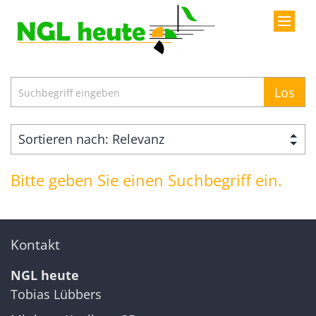
Zum Inhalt springen
Suche
Los
Bitte geben Sie einen Suchbegriff ein.
Kontakt
NGL heute
Tobias
Lübbers